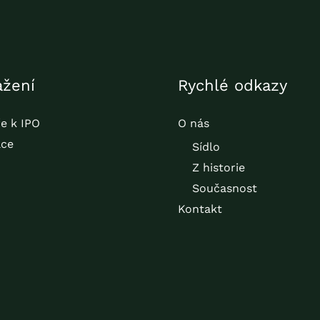
ažení
Rychlé odkazy
e k IPO
O nás
ace
Sídlo
Z historie
Současnost
Kontakt