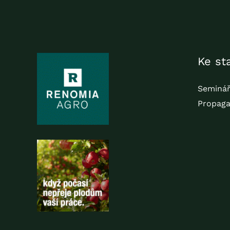
Ke st
Seminář
Propag