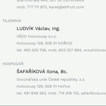
Starohorská 440, 507 52 OSTROMĚŘ
mob. 777 711 870, kares@ebfruit.com
TAJEMNÍK
LUDVÍK Václav, Ing.
VŠÚO Holovousy s.r.o.
Holovousy 129, 508 01 HOŘICE
tel. 493 520 706, mob. 603 227 884, vcouholo
HOSPODÁŘ
ŠAFAŘÍKOVÁ Ilona, Bc.
Ovocnářská unie České republiky, z.s.
Holovousy 129, 508 01 Hořice
tel. 491 848 263, mob. 774 616 132, safarikova.