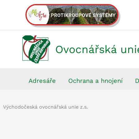
Přeskočit
na
obsah
Ovocnářská uni
Adresáře
Ochrana a hnojení
D
Východočeská ovocnářská unie z.s.