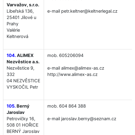
Varvažov, s.r.o.
Libeřská 136,
e-mail petr.keltner@keltnerlegal.cz
25401 Jílové u
Prahy
Valérie
Keltnerová
104.
ALIMEX
mob. 605206094
Nezvěstice a.s.
Nezvěstice 9,
e-mail alimex@alimex-as.cz
332
http://www.alimex-as.cz
04 NEZVĚSTICE
VYSKOČIL Petr
105.
Berný
mob. 604 864 388
Jaroslav
Petrovičky 16,
e-mail jaroslav.berny@seznam.cz
508 01 HOŘICE
BERNÝ Jaroslav