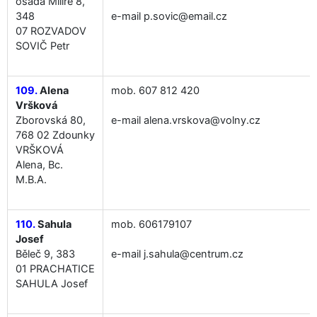
osada Milíře 8,
348
e-mail p.sovic@email.cz
07 ROZVADOV
SOVIČ Petr
109.
Alena
mob. 607 812 420
Vršková
Zborovská 80,
e-mail alena.vrskova@volny.cz
768 02 Zdounky
VRŠKOVÁ
Alena, Bc.
M.B.A.
110.
Sahula
mob. 606179107
Josef
Běleč 9, 383
e-mail j.sahula@centrum.cz
01 PRACHATICE
SAHULA Josef