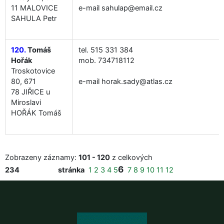
11 MALOVICE
e-mail sahulap@email.cz
SAHULA Petr
120.
Tomáš
tel. 515 331 384
Hořák
mob. 734718112
Troskotovice
80, 671
e-mail horak.sady@atlas.cz
78 JIŘICE u
Miroslavi
HOŘÁK Tomáš
Zobrazeny záznamy:
101 - 120
z celkových
6
234
stránka
1
2
3
4
5
7
8
9
10
11
12