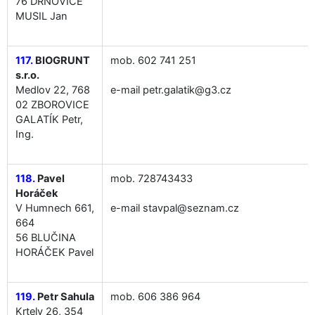
76 DRNOVICE
MUSIL Jan
117.
BIOGRUNT
mob. 602 741 251
s.r.o.
Medlov 22, 768
e-mail petr.galatik@g3.cz
02 ZBOROVICE
GALATÍK Petr,
Ing.
118.
Pavel
mob. 728743433
Horáček
V Humnech 661,
e-mail stavpal@seznam.cz
664
56 BLUČINA
HORÁČEK Pavel
119.
Petr Sahula
mob. 606 386 964
Krtely 26, 354