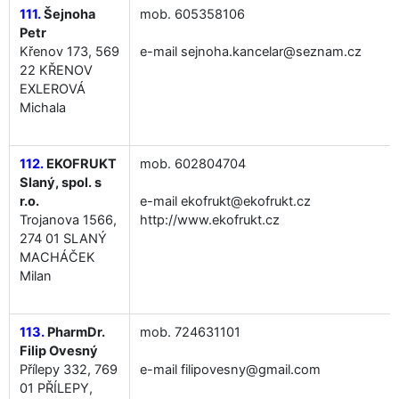
111.
Šejnoha
mob. 605358106
Petr
Křenov 173, 569
e-mail sejnoha.kancelar@seznam.cz
22 KŘENOV
EXLEROVÁ
Michala
112.
EKOFRUKT
mob. 602804704
Slaný, spol. s
r.o.
e-mail ekofrukt@ekofrukt.cz
Trojanova 1566,
http://www.ekofrukt.cz
274 01 SLANÝ
MACHÁČEK
Milan
113.
PharmDr.
mob. 724631101
Filip Ovesný
Přílepy 332, 769
e-mail filipovesny@gmail.com
01 PŘÍLEPY,