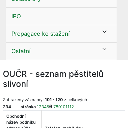
IPO
Propagace ke stažení
Ostatní
OUČR - seznam pěstitelů
slivoní
Zobrazeny záznamy:
101 - 120
z celkových
6
234
stránka
1
2
3
4
5
7
8
9
10
11
12
Obchodní
název podniku