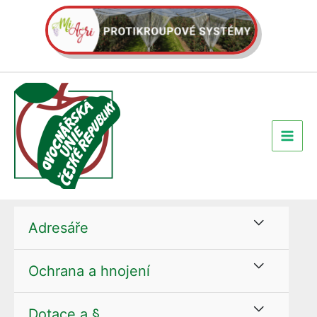
Přeskočit
na
obsah
Adresáře
Ochrana a hnojení
Dotace a §