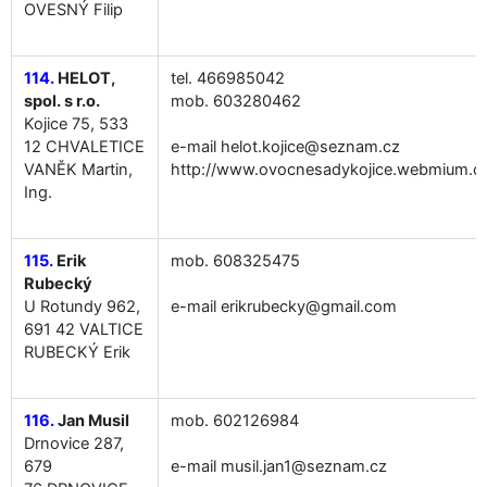
OVESNÝ Filip
114.
HELOT,
tel. 466985042
spol. s r.o.
mob. 603280462
Kojice 75, 533
12 CHVALETICE
e-mail helot.kojice@seznam.cz
VANĚK Martin,
http://www.ovocnesadykojice.webmium.
Ing.
115.
Erik
mob. 608325475
Rubecký
U Rotundy 962,
e-mail erikrubecky@gmail.com
691 42 VALTICE
RUBECKÝ Erik
116.
Jan Musil
mob. 602126984
Drnovice 287,
679
e-mail musil.jan1@seznam.cz