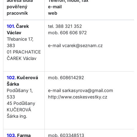
adresa sídla
Telefon, mobil, fax
pověřený
e-mail
pracovník
web
101.
Čarek
tel. 388 321 352
Václav
mob. 606 606 972
Třebanice 17,
383
e-mail vcarek@seznam.cz
01 PRACHATICE
ČAREK Václav
102.
Kučerová
mob. 608614292
Šárka
Podůlšany 1,
e-mail sarkasyrova@gmail.com
533
http://www.ceskesvestky.cz
45 Podůlšany
KUČEROVÁ
Šárka ing.
103.
Farma
mob. 603348513