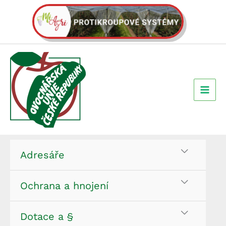
Přeskočit
na
obsah
Adresáře
Ochrana a hnojení
Dotace a §