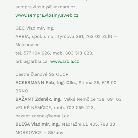
sempra.vlosiny@seznam.cz,
www.sempra.vlosiny.sweb.cz
GEC Vladimír, Ing.
ARBIA, spol. s r.o., Tyršova 361, 763 02 ZLÍN –
Malenovice
tel. 577 104 626, mob. 603 513 620,
arbia@arbia.cz,
www.arbia.cz
Čestní členové ŠS OUČR
ACKERMANN Petr, Ing. CSc.
, Stinná 35, 618 00
BRNO
BAŽANT Zdeněk, Ing.
, Velké Němčice 138, 691 63
VELKÉ NĚMČICE, mob. 702 059 423,
bazant.zdenek@email.cz
BLEŠA Vladimír, Ing.
, Nádražní ul. 405, 768 33
MORKOVICE – Slížany