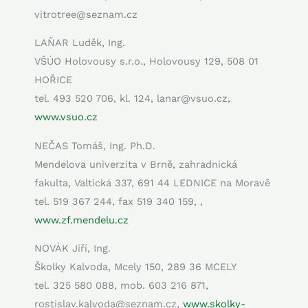
vitrotree@seznam.cz
LAŇAR Luděk, Ing.
VŠÚO Holovousy s.r.o., Holovousy 129, 508 01
HOŘICE
tel. 493 520 706, kl. 124, lanar@vsuo.cz,
www.vsuo.cz
NEČAS Tomáš, Ing. Ph.D.
Mendelova univerzita v Brně, zahradnická
fakulta, Valtická 337, 691 44 LEDNICE na Moravě
tel. 519 367 244, fax 519 340 159, ,
www.zf.mendelu.cz
NOVÁK Jiří, Ing.
Školky Kalvoda, Mcely 150, 289 36 MCELY
tel. 325 580 088, mob. 603 216 871,
rostislav.kalvoda@seznam.cz,
www.skolky-