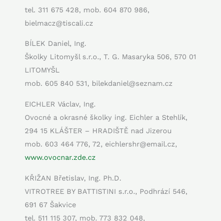
tel. 311 675 428, mob. 604 870 986,
bielmacz@tiscali.cz
BÍLEK Daniel, Ing.
Školky Litomyšl s.r.o., T. G. Masaryka 506, 570 01
LITOMYŠL
mob. 605 840 531, bilekdaniel@seznam.cz
EICHLER Václav, Ing.
Ovocné a okrasné školky ing. Eichler a Stehlík,
294 15 KLÁŠTER – HRADIŠTĚ nad Jizerou
mob. 603 464 776, 72, eichlershr@email.cz,
www.ovocnar.zde.cz
KŘIŽAN Břetislav, Ing. Ph.D.
VITROTREE BY BATTISTINI s.r.o., Podhrází 546,
691 67 Šakvice
tel. 511 115 307, mob. 773 832 048,