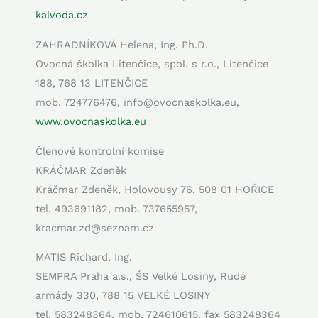
kalvoda.cz
ZAHRADNÍKOVÁ Helena, Ing. Ph.D.
Ovocná školka Litenčice, spol. s r.o., Litenčice
188, 768 13 LITENČICE
mob. 724776476, info@ovocnaskolka.eu,
www.ovocnaskolka.eu
Členové kontrolní komise
KRÁČMAR Zdeněk
Kráčmar Zdeněk, Holovousy 76, 508 01 HOŘICE
tel. 493691182, mob. 737655957,
kracmar.zd@seznam.cz
MATIS Richard, Ing.
SEMPRA Praha a.s., ŠS Velké Losiny, Rudé
armády 330, 788 15 VELKÉ LOSINY
tel. 583248364, mob. 724610615, fax 583248364