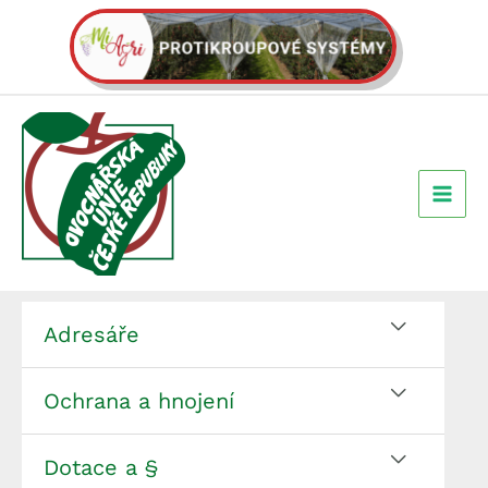
Přeskočit
na
obsah
Adresáře
Ochrana a hnojení
Dotace a §