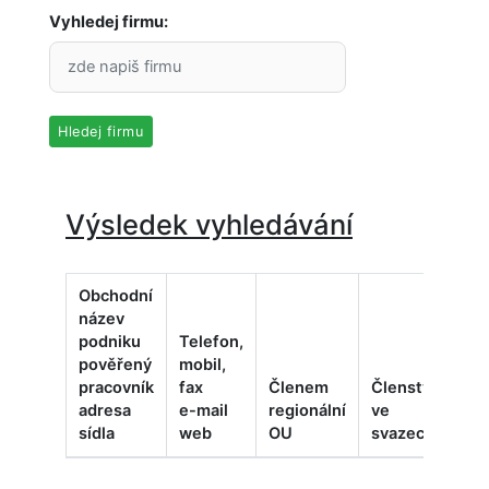
Vyhledej firmu:
Hledej firmu
Výsledek vyhledávání
Obchodní
název
podniku
Telefon,
pověřený
mobil,
pracovník
fax
Členem
Členství
adresa
e-mail
regionální
ve
Ov
sídla
web
OU
svazech
dru