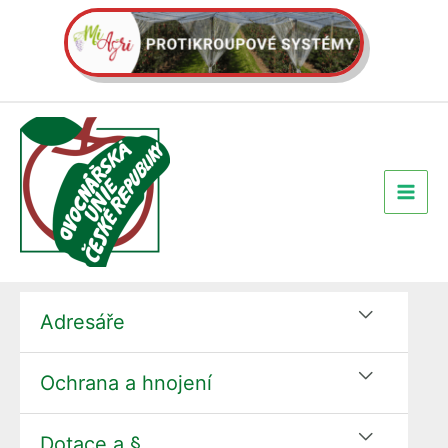
Přeskočit
na
obsah
Adresáře
Ochrana a hnojení
Dotace a §